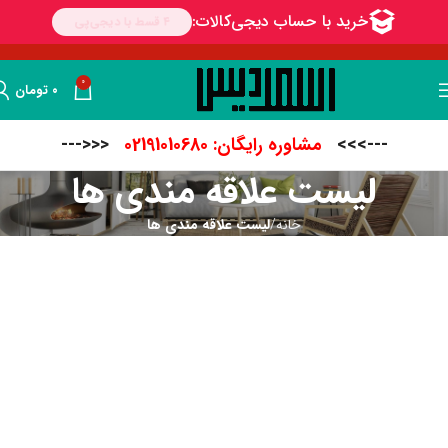
0
۰
تومان
--->>>
مشاوره رایگان: 02191010680
<<<---
لیست علاقه مندی ها
خانه
لیست علاقه مندی ها