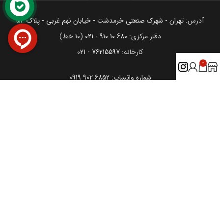
آدرس:
تهران - شهرک صنعتی خرمدشت - خیابان نهم غربی - پلاک 53
دفتر مرکزی:
680 10 910 - 021
(10 خط)
کارخانه:
76215597 - 021
0
شماره واتساپ: 6852 902 0919
اینستاگرام: esmerdis.co@
تلگرام: esmerdisco@
مجوزهای ما