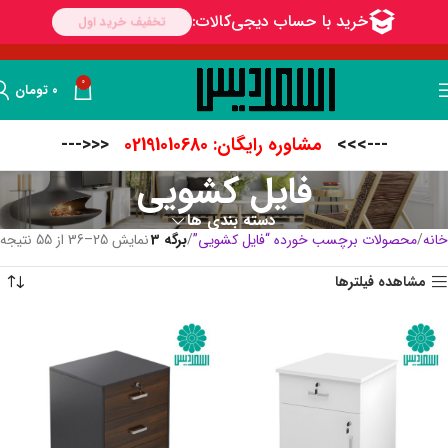
0
۰
تومان
--->>>
مشاوره رایگان: 02191010680
<<<---
فایل کشویی
دسته بندی ها
خانه
محصولات برچسب خورده “فایل کشویی”
برگه 4
نمایش 37–48 از 55 نتیجه
مشاهده فیلترها
-10%