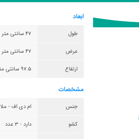
ابعاد
طول
47 سانتی متر
عرض
47 سانتی متر
ارتفاع
97.5 سانتی متر
مشخصات
جنس
ام دی اف - ملام
کشو
دارد - 3 عدد