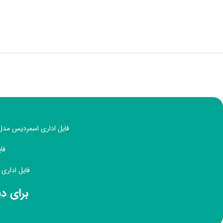
فایل اداری اسمردیس مدل F109 با ظاهری ساده و زیبا، مناسب دکوراسیون اداری و منزل با طراحی مینیمال
فایل
فایل اداری اسمردیس مدل F109 د
برای د