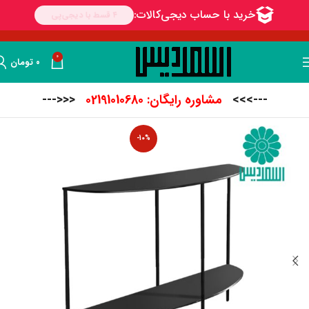
0
۰
تومان
--->>>
مشاوره رایگان: 02191010680
<<<---
-10%