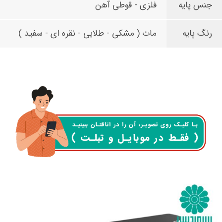
جنس پایه
فلزی - قوطی آهن
رنگ پایه
مات ( مشکی - طلایی - نقره ای - سفید )