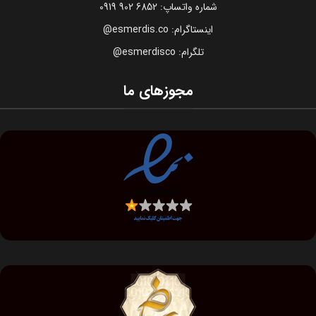
شماره واتساپ: 6852 902 0919
اینستاگرام: esmerdis.co@
تلگرام: esmerdisco@
مجوزهای ما