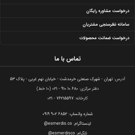
درخواست مشاوره رایگان
سامانه نظرسنجی مشتریان
درخواست ضمانت محصولات
تماس با ما
آدرس:
تهران - شهرک صنعتی خرمدشت - خیابان نهم غربی - پلاک 53
دفتر مرکزی:
680 10 910 - 021
(10 خط)
کارخانه:
76215597 - 021
شماره واتساپ: 6852 902 0919
اینستاگرام: esmerdis.co@
تلگرام: esmerdisco@