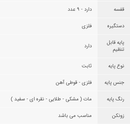
قفسه
دارد - 9 عدد
دستگیره
فلزی
پایه قابل
دارد
تنظیم
نوع پایه
ثابت
جنس پایه
فلزی - قوطی آهن
رنگ پایه
مات ( مشکی - طلایی - نقره ای - سفید )
زونکن
مناسب می باشد