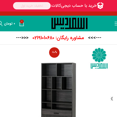
0
۰
تومان
--->>>
مشاوره رایگان: 02191010680
<<<---
-10%