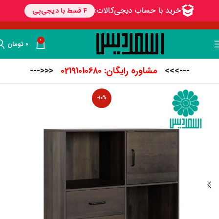
0
۰
تومان
--->>>
مشاوره رایگان: 02191010680
<<<---
-10%