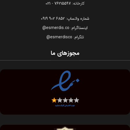
کارخانه:
76215597 - 021
شماره واتساپ: 6852 902 0919
اینستاگرام: esmerdis.co@
تلگرام: esmerdisco@
مجوزهای ما