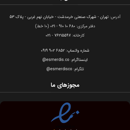
آدرس:
تهران - شهرک صنعتی خرمدشت - خیابان نهم غربی - پلاک 53
دفتر مرکزی:
680 10 910 - 021
(10 خط)
کارخانه:
76215597 - 021
شماره واتساپ: 6852 902 0919
اینستاگرام: esmerdis.co@
تلگرام: esmerdisco@
مجوزهای ما