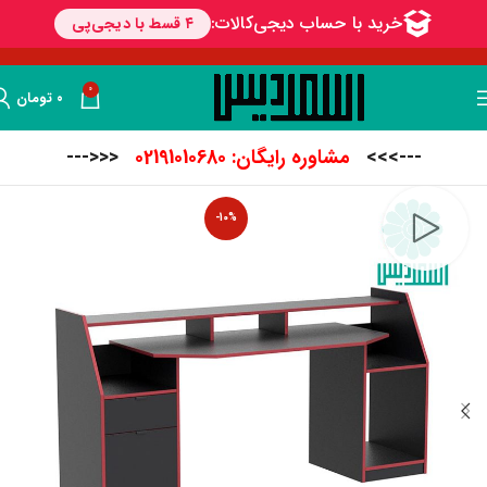
0
۰
تومان
--->>>
مشاوره رایگان: 02191010680
<<<---
-10%