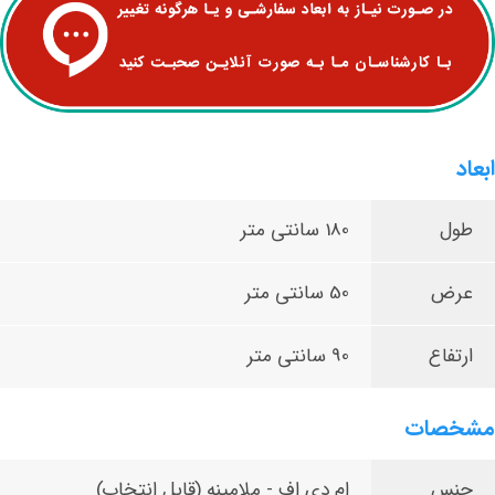
ابعاد
طول
180 سانتی متر
عرض
50 سانتی متر
ارتفاع
90 سانتی متر
مشخصات
جنس
ام دی اف - ملامینه (قابل انتخاب)