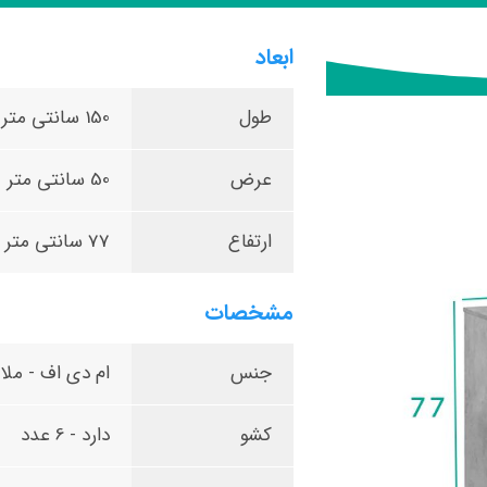
ابعاد
طول
150 سانتی متر
عرض
50 سانتی متر
ارتفاع
77 سانتی متر
مشخصات
جنس
ام دی اف - ملام
کشو
دارد - 6 عدد