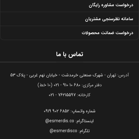
درخواست مشاوره رایگان
سامانه نظرسنجی مشتریان
درخواست ضمانت محصولات
تماس با ما
آدرس:
تهران - شهرک صنعتی خرمدشت - خیابان نهم غربی - پلاک 53
دفتر مرکزی:
680 10 910 - 021
(10 خط)
کارخانه:
76215597 - 021
شماره واتساپ: 6852 902 0919
اینستاگرام: esmerdis.co@
تلگرام: esmerdisco@