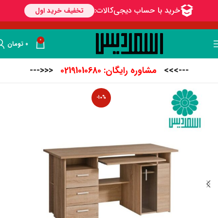
0
۰
تومان
--->>>
مشاوره رایگان: 02191010680
<<<---
-10%