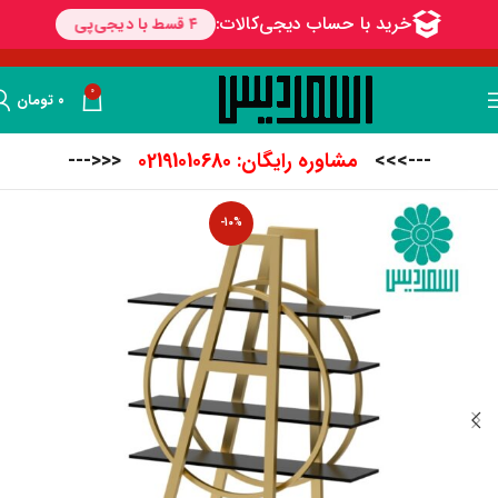
0
۰
تومان
--->>>
مشاوره رایگان: 02191010680
<<<---
-10%