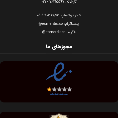
کارخانه:
76215597 - 021
شماره واتساپ: 6852 902 0919
اینستاگرام: esmerdis.co@
تلگرام: esmerdisco@
مجوزهای ما