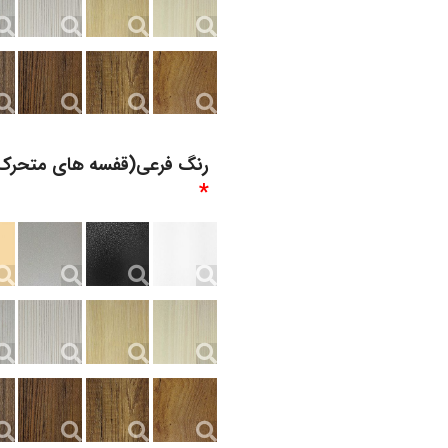
رنگ فرعی(قفسه های متحرک
*