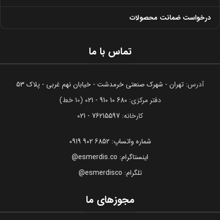
درخواست ضمانت محصولات
تماس با ما
آدرس:
تهران - شهرک صنعتی خرمدشت - خیابان نهم غربی - پلاک 53
دفتر مرکزی:
680 10 910 - 021
(10 خط)
کارخانه:
76215597 - 021
شماره واتساپ: 6852 902 0919
اینستاگرام: esmerdis.co@
تلگرام: esmerdisco@
مجوزهای ما