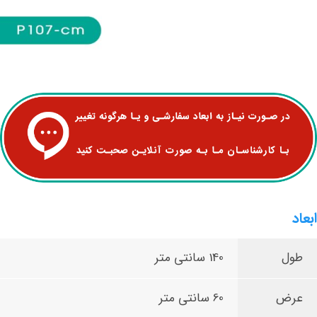
ابعاد
طول
140 سانتی متر
عرض
60 سانتی متر