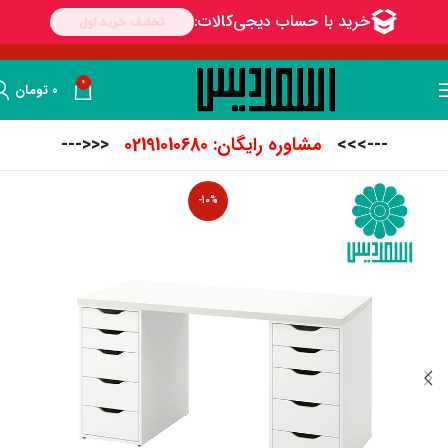
0
۰
تومان
--->>>
مشاوره رایگان: 02191010680
<<<---
-10%