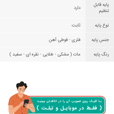
پایه قابل
دارد
تنظیم
نوع پایه
ثابت
جنس پایه
فلزی - قوطی آهن
رنگ پایه
مات ( مشکی - طلایی - نقره ای - سفید )