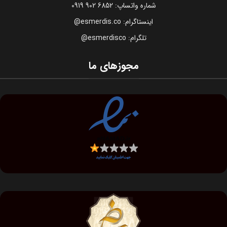
شماره واتساپ: 6852 902 0919
اینستاگرام: esmerdis.co@
تلگرام: esmerdisco@
مجوزهای ما