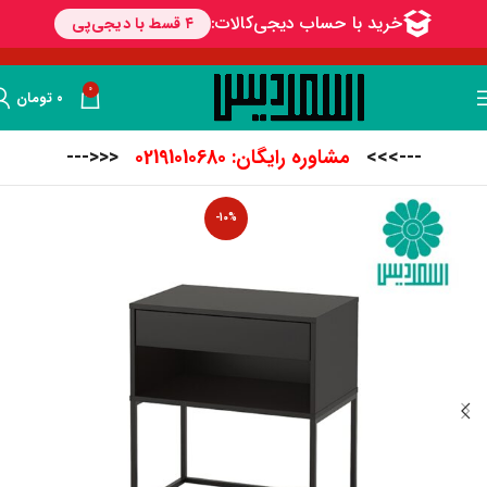
0
۰
تومان
--->>>
مشاوره رایگان: 02191010680
<<<---
-10%