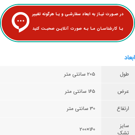
ابعاد
طول
205 سانتی متر
عرض
165 سانتی متر
ارتفاع
30 سانتی متر
سایز
160×200
تشک