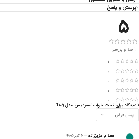
پرسش و پاسخ
5
1 نقد و بررسی
1
0
0
0
0
1 دیدگاه برای
تخت خواب اسمردیس مدل R109
هما م عزیززاده
–
7 تیر 1405