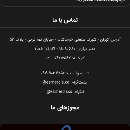
تماس با ما
آدرس:
تهران - شهرک صنعتی خرمدشت - خیابان نهم غربی - پلاک 53
دفتر مرکزی:
680 10 910 - 021
(10 خط)
کارخانه:
76215597 - 021
شماره واتساپ: 6852 902 0919
اینستاگرام: esmerdis.co@
تلگرام: esmerdisco@
مجوزهای ما