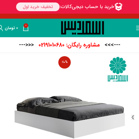
0
۰
تومان
--->>>
مشاوره رایگان: 02191010680
<<<---
-10%