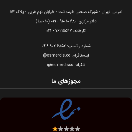
آدرس:
تهران - شهرک صنعتی خرمدشت - خیابان نهم غربی - پلاک 53
دفتر مرکزی:
680 10 910 - 021
(10 خط)
کارخانه:
76215597 - 021
شماره واتساپ: 6852 902 0919
اینستاگرام: esmerdis.co@
تلگرام: esmerdisco@
مجوزهای ما