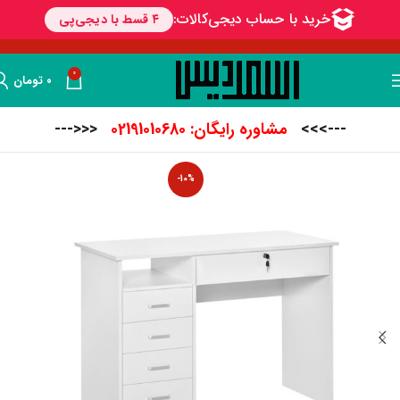
0
۰
تومان
--->>>
مشاوره رایگان: 02191010680
<<<---
-10%