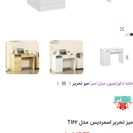
بزرگنمایی تصویر
خانه
دکوراسیون منزل
میز
میز تحریر
میز تحریر اسمردیس مدل T162