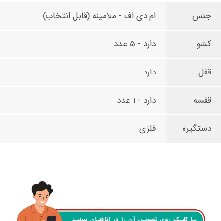
جنس
ام دی اف - ملامینه (قابل انتخاب)
کشو
دارد - 5 عدد
قفل
دارد
قفسه
دارد - 1 عدد
دستگیره
فلزی