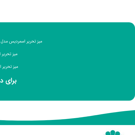
میز تحریر اسمردیس مدل T197 با ظاهری ساده و زیبا، مناسب دکوراسیون منزل یا اداری با طراحی مینیمال است
میز تحریر اسمردیس مدل T197 دا
میز تحریر اسمردیس مدل T197 دار
برای د