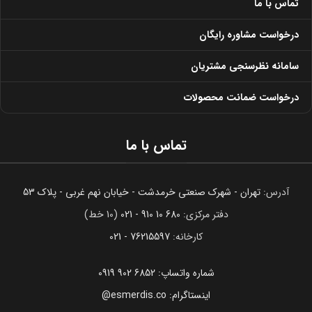
تماس با ما
درخواست مشاوره رایگان
سامانه نظرسنجی مشتریان
درخواست ضمانت محصولات
تماس با ما
آدرس:
تهران - شهرک صنعتی خرمدشت - خیابان نهم غربی - پلاک 53
دفتر مرکزی:
680 10 910 - 021
(10 خط)
کارخانه:
76215597 - 021
شماره واتساپ: 6852 902 0919
اینستاگرام: esmerdis.co@