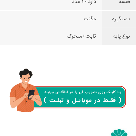
قفسه
دارد - 1 عدد
دستگیره
مگنت
نوع پایه
ثابت+متحرک