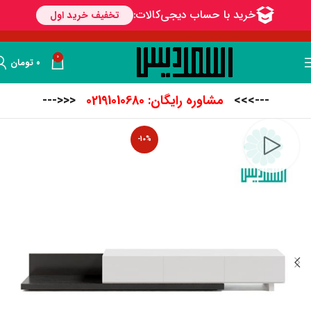
0
۰
تومان
--->>>
مشاوره رایگان: 02191010680
<<<---
-10%