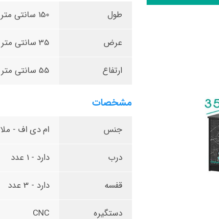
طول
150 سانتی متر
عرض
35 سانتی متر
ارتفاع
55 سانتی متر
مشخصات
جنس
ام دی اف - ملام
درب
دارد - 1 عدد
قفسه
دارد - 3 عدد
دستگیره
CNC