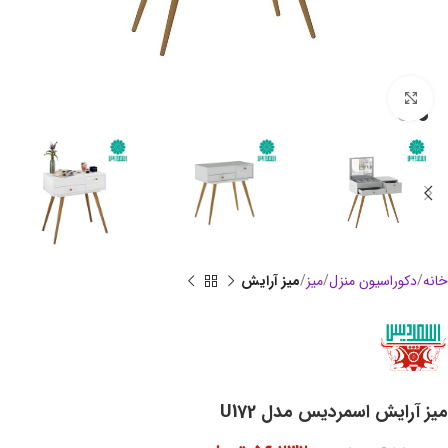
بزرگنمایی تصویر
خانه
دکوراسیون منزل
میز
میز آرایش
میز آرایش اسمردیس مدل U172