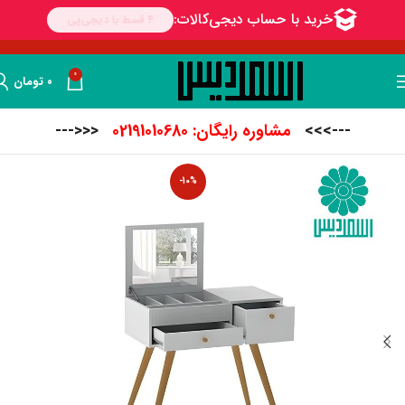
0
۰
تومان
--->>>
مشاوره رایگان: 02191010680
<<<---
-10%