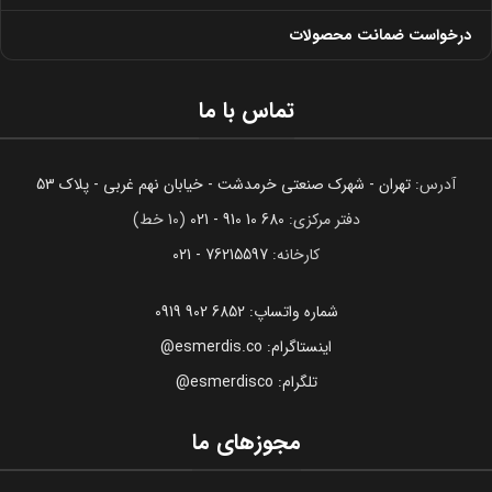
درخواست ضمانت محصولات
تماس با ما
آدرس:
تهران - شهرک صنعتی خرمدشت - خیابان نهم غربی - پلاک 53
دفتر مرکزی:
680 10 910 - 021
(10 خط)
کارخانه:
76215597 - 021
شماره واتساپ: 6852 902 0919
اینستاگرام: esmerdis.co@
تلگرام: esmerdisco@
مجوزهای ما