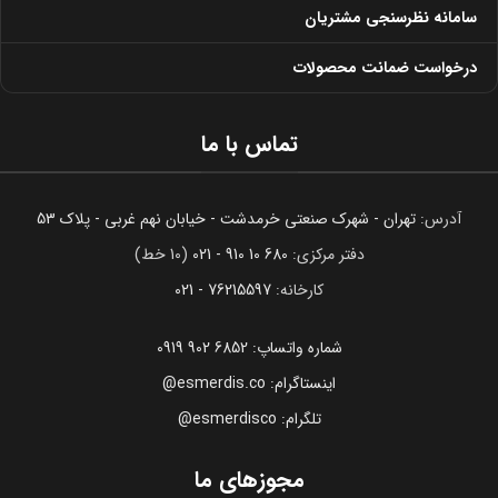
سامانه نظرسنجی مشتریان
درخواست ضمانت محصولات
تماس با ما
آدرس:
تهران - شهرک صنعتی خرمدشت - خیابان نهم غربی - پلاک 53
دفتر مرکزی:
680 10 910 - 021
(10 خط)
کارخانه:
76215597 - 021
شماره واتساپ: 6852 902 0919
اینستاگرام: esmerdis.co@
تلگرام: esmerdisco@
مجوزهای ما