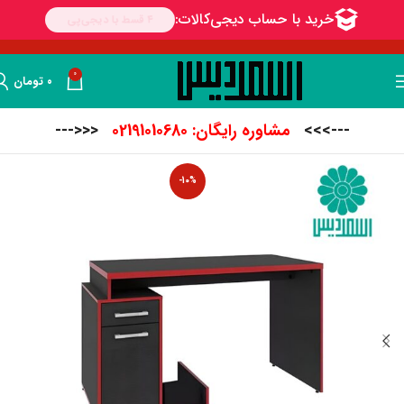
0
۰
تومان
--->>>
مشاوره رایگان: 02191010680
<<<---
-10%