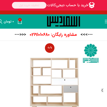
0
۰
تومان
--->>>
مشاوره رایگان: 02191010680
<<<---
-10%