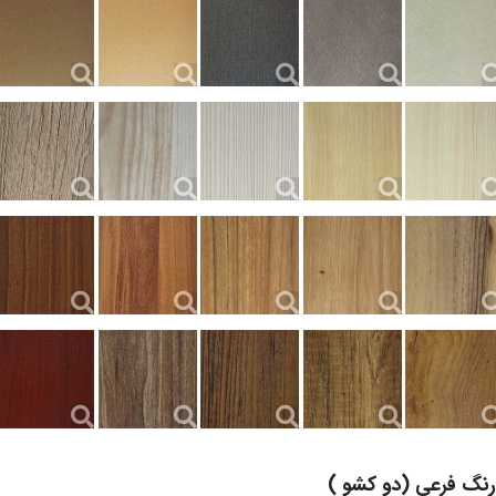
رنگ فرعی (دو کشو )