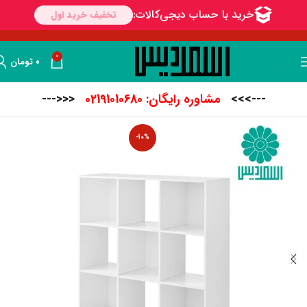
0
۰
تومان
--->>>
مشاوره رایگان: 02191010680
<<<---
-10%