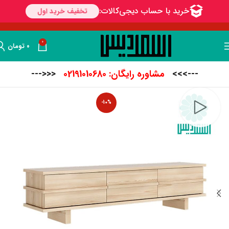
0
۰
تومان
--->>>
مشاوره رایگان: 02191010680
<<<---
-10%