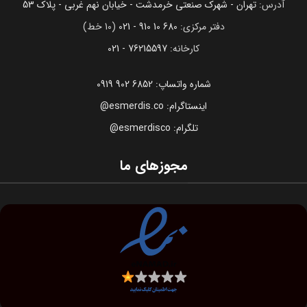
آدرس:
تهران - شهرک صنعتی خرمدشت - خیابان نهم غربی - پلاک 53
دفتر مرکزی:
680 10 910 - 021
(10 خط)
کارخانه:
76215597 - 021
شماره واتساپ: 6852 902 0919
اینستاگرام: esmerdis.co@
تلگرام: esmerdisco@
مجوزهای ما