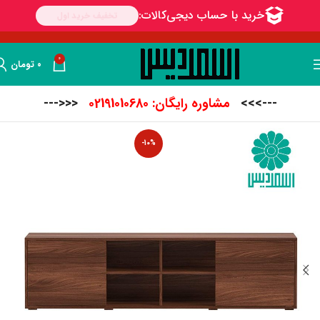
0
۰
تومان
--->>>
مشاوره رایگان: 02191010680
<<<---
-10%