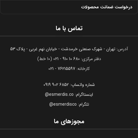
درخواست ضمانت محصولات
تماس با ما
آدرس:
تهران - شهرک صنعتی خرمدشت - خیابان نهم غربی - پلاک 53
دفتر مرکزی:
680 10 910 - 021
(10 خط)
کارخانه:
76215597 - 021
شماره واتساپ: 6852 902 0919
اینستاگرام: esmerdis.co@
تلگرام: esmerdisco@
مجوزهای ما